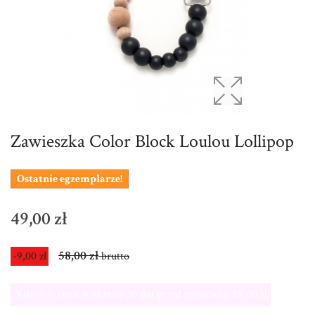
Zawieszka Color Block Loulou Lollipop
Ostatnie egzemplarze!
49,00 zł
58,00 zł
-9,00 zł
brutto
Najniższa cena w okresie 30 dni przed promocją:
58,00 zł